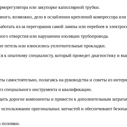
ерморегулятора или закупорке капиллярной трубки.
ного, возможно, дело в ослаблении креплений компрессора или 
аботать из-за перегорания самой лампы или перебоев в электрос
вного отверстия или нарушении изоляции трубопровода.
е петель или износились уплотнительные прокладки.
ься к опытному специалисту, который проведет диагностику и в
 самостоятельно, полагаясь на руководства и советы из интерне
ез специального инструмента и квалификации.
ить дорогие компоненты и привести к дополнительным затрата
 использование оригинальных запчастей и обеспечивают безопа
а поломки.