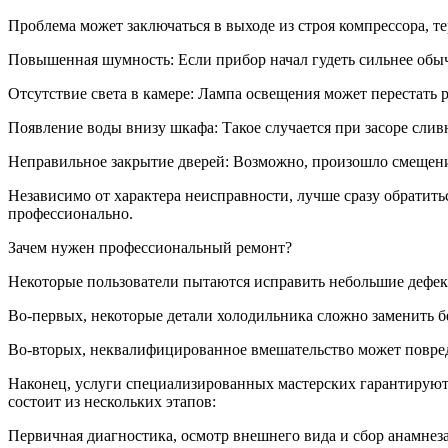
Проблема может заключаться в выходе из строя компрессора, т
Повышенная шумность: Если прибор начал гудеть сильнее обыч
Отсутствие света в камере: Лампа освещения может перестать р
Появление воды внизу шкафа: Такое случается при засоре сли
Неправильное закрытие дверей: Возможно, произошло смещени
Независимо от характера неисправности, лучше сразу обратит
профессионально.
Зачем нужен профессиональный ремонт?
Некоторые пользователи пытаются исправить небольшие дефекты
Во-первых, некоторые детали холодильника сложно заменить б
Во-вторых, неквалифицированное вмешательство может повред
Наконец, услуги специализированных мастерских гарантируют
состоит из нескольких этапов:
Первичная диагностика, осмотр внешнего вида и сбор анамнез